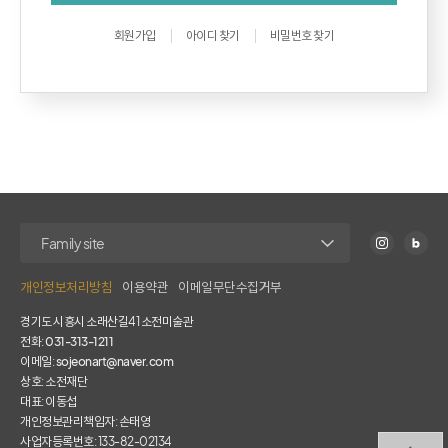
회원가입
아이디 찾기
비밀번호 찾기
개인정보처리방침
이용약관
이메일무단수집거부
경기도 시흥시 소래산길41 소전미술관
전화:
031-313-1211
이메일:
sojeonart@naver.com
상호: 소전재단
대표: 이동섭
개인정보관리책임자: 손태영
사업자등록번호: 133-82-02134