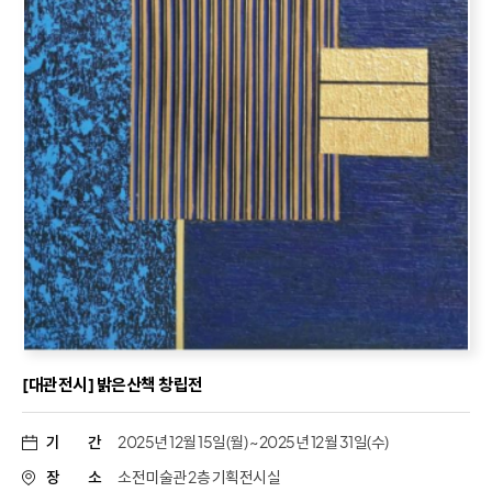
[대관전시] 밝은산책 창립전
기
간
2025년 12월 15일(월) ~ 2025년 12월 31일(수)
장
소
소전미술관 2층 기획전시실