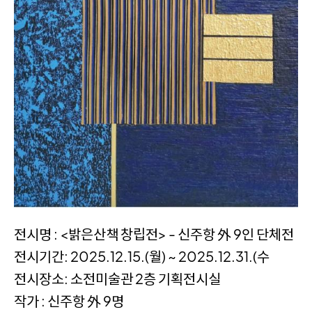
전시명 : <밝은산책 창립전> - 신주항 外 9인 단체전
전시기간: 2025.12.15.(월) ~ 2025.12.31.(수
전시장소: 소전미술관 2층 기획전시실
작가 : 신주항 外 9명