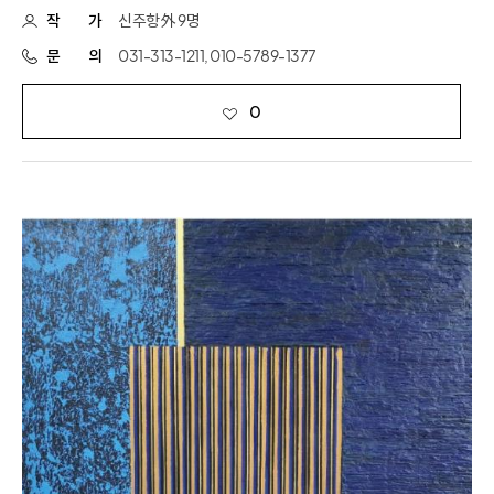
작
가
신주항 外 9명
문
의
031-313-1211, 010-5789-1377
0