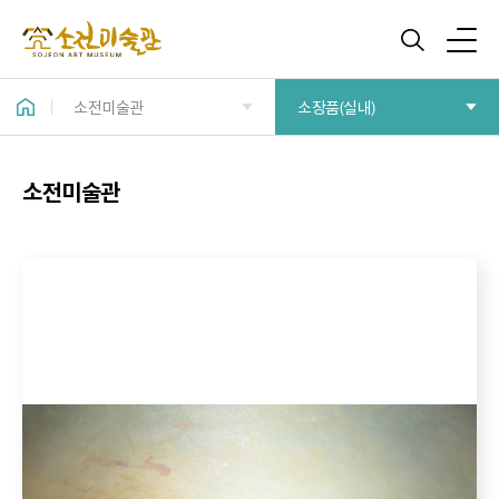
소전미술관
소장품(실내)
소전미술관