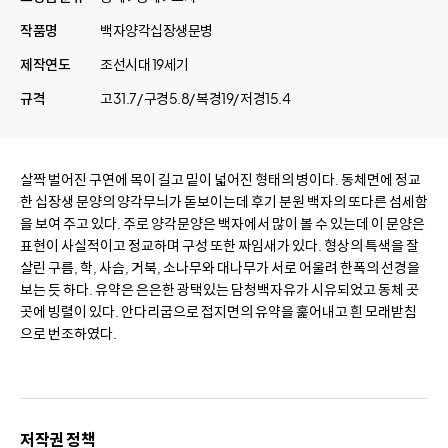
작품명
백자양각십장생문병
제작연도
조선시대 19세기
규격
고31.7/ 구경5.8/ 복경19/ 저경15.4
살짝 벌어진 구연에 목이 길고 밑이 넓어진 형태의 병이다. 동체면에 정교
한 십장생 문양의 양각무늬가 돋보이는데 후기 분원 백자의 또다른 섬세함
을 보여 주고 있다. 주로 양각문양은 백자에서 많이 볼 수 있는데 이 문양은
표현이 사실적이고 정교하며 구성 또한 짜임새가 있다. 형상의 특색을 잘
살린 구름, 학, 사슴, 거북, 소나무와 대나무가 서로 어울려 한폭의 선경을
보는 듯 하다. 유약은 은은한 광택있는 담청백자유가 시유되었고 동체 곳
곳에 빙렬이 있다. 안다리굽으로 접지면의 유약을 훑어내고 흰 모래받침
으로 번조하였다.
저작권 정책