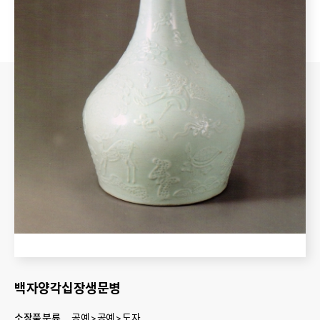
백자양각십장생문병
소장품 분류
공예 > 공예 > 도자