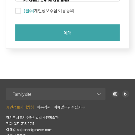
[개인정보 수집 및 이용 목적]
(필수)
개인정보 수집·이용 동의
행사 진행에 있어서 본인 확인 및 연락 등의 절차에 이용
[개인정보의 보유 및 이용기간]
재단이 정한 보유기간(5년)에 따름
[개인정보 제공 동의 거부 권리 및 동의 거부]
귀하는 개인정보 제공 동의를 거부할 권리가 있으며, 동의 거부 시
행사 예매가 제한됩니다.
「개인정보보호법」등 관련 법규에 의거하여 상기 본인은 위와
같이 개인정보 수집 및 이용에 동의합니다.
개인정보처리방침
이용약관
이메일무단수집거부
경기도 시흥시 소래산길41 소전미술관
전화:
031-313-1211
이메일:
sojeonart@naver.com