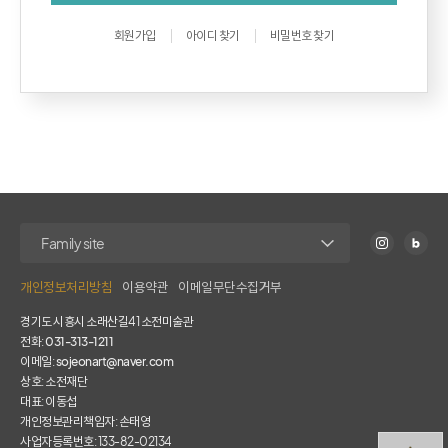
회원가입
아이디 찾기
비밀번호 찾기
개인정보처리방침
이용약관
이메일무단수집거부
경기도 시흥시 소래산길41 소전미술관
전화:
031-313-1211
이메일:
sojeonart@naver.com
상호: 소전재단
대표: 이동섭
개인정보관리책임자: 손태영
사업자등록번호: 133-82-02134