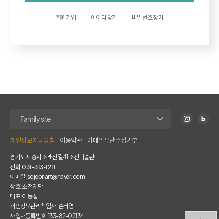
회원가입
아이디 찾기
비밀번호 찾기
개인정보처리방침
이용약관
이메일무단수집거부
경기도 시흥시 소래산길41 소전미술관
전화:
031-313-1211
이메일:
sojeonart@naver.com
상호: 소전재단
대표: 이동섭
개인정보관리책임자: 손태영
사업자등록번호: 133-82-02134