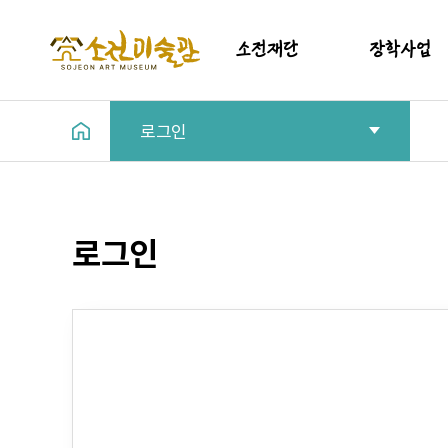
소전재단
장학사업
로그인
인사말
소개
소개
장학금지원실
소전재단이사회
갤러리
로그인
법인조직도
기부금 모금액 활용실적