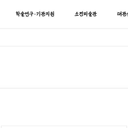
학술연구·기관지원
소전미술관
대관
학술연구용역
현재전시
대관
적
기관지원사업
예정전시
시설
지난전시
대관절차 
소장품(실내)
대관
소장품(실외)
이용안내