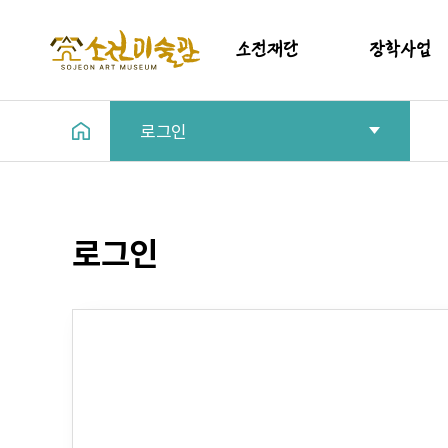
소전재단
장학사업
로그인
인사말
소개
소개
장학금지원실
소전재단이사회
갤러리
로그인
법인조직도
기부금 모금액 활용실적