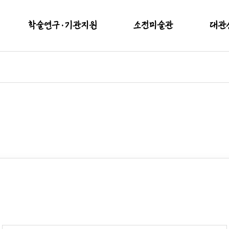
학술연구·기관지원
소전미술관
대관
학술연구용역
현재전시
대관
적
기관지원사업
예정전시
시설
지난전시
대관절차 
소장품(실내)
대관
소장품(실외)
이용안내