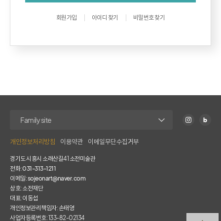
회원가입
아이디 찾기
비밀번호 찾기
개인정보처리방침
이용약관
이메일무단수집거부
경기도 시흥시 소래산길41 소전미술관
전화:
031-313-1211
이메일:
sojeonart@naver.com
상호: 소전재단
대표: 이동섭
개인정보관리책임자: 손태영
사업자등록번호: 133-82-02134