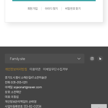
회원가입
아이디 찾기
비밀번호 찾기
개인정보처리방침
이용약관
이메일무단수집거부
경기도 시흥시 소래산길41 소전미술관
전화:
031-313-1211
이메일:
sojeonart@naver.com
상호: 소전재단
대표: 이동섭
개인정보관리책임자: 손태영
사업자등록번호: 133-82-02134