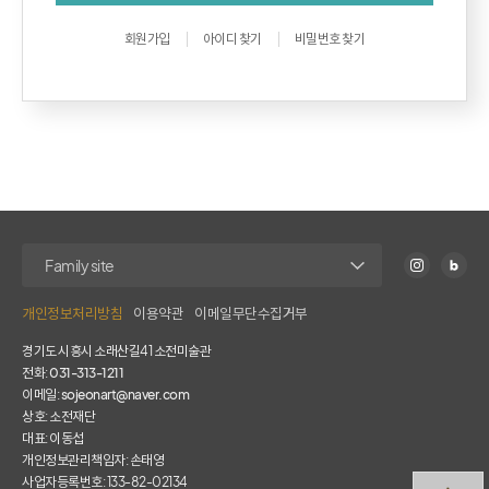
회원가입
아이디 찾기
비밀번호 찾기
개인정보처리방침
이용약관
이메일무단수집거부
경기도 시흥시 소래산길41 소전미술관
전화:
031-313-1211
이메일:
sojeonart@naver.com
상호: 소전재단
대표: 이동섭
개인정보관리책임자: 손태영
사업자등록번호: 133-82-02134