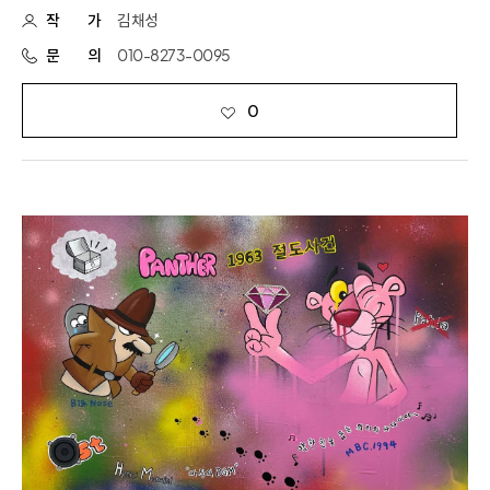
작
가
김채성
문
의
010-8273-0095
0