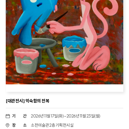
[대관전시] 익숙함의 전복
기
간
2026년 11월 17일(화) ~ 2026년 11월 23일(월)
장
소
소전미술관 2층 기획전시실