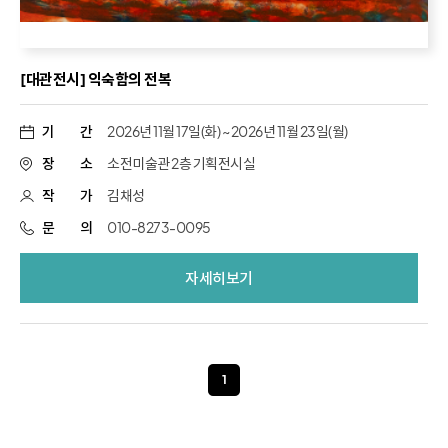
[대관전시] 익숙함의 전복
기
간
2026년 11월 17일(화) ~ 2026년 11월 23일(월)
장
소
소전미술관 2층 기획전시실
작
가
김채성
문
의
010-8273-0095
자세히보기
1