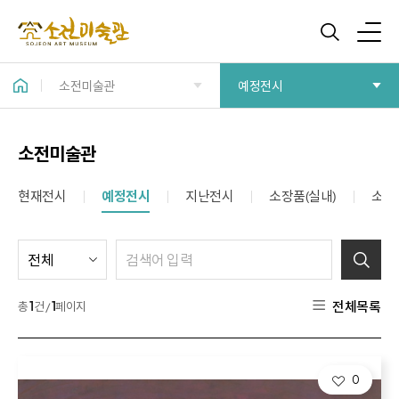
소전미술관
예정전시
소전미술관
현재전시
예정전시
지난전시
소장품(실내)
소장
전체목록
총
1
건 /
1
페이지
0