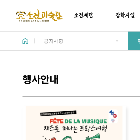
소전재단
장학사업
공지사항
인사말
소개
소개
장학금지원실
소전재단이사회
갤러리
행사안내
법인조직도
기부금 모금액 활용실적