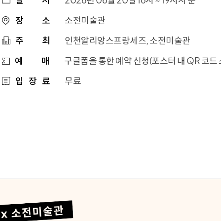
장
소
소전미술관
주
최
인천알리앙스프랑세즈, 소전미술관
예
매
구글폼을 통한 예약 신청(포스터 내 QR 코드 
입
장
료
무료