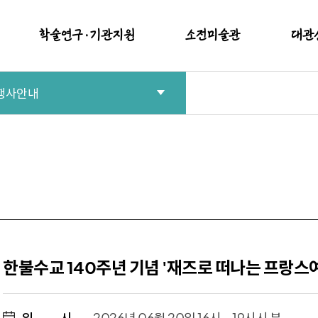
학술연구·기관지원
소전미술관
대관
행사안내
학술연구용역
현재전시
대관
적
기관지원사업
예정전시
시설
지난전시
대관절차 
소장품(실내)
대관
소장품(실외)
이용안내
한불수교 140주년 기념 '재즈로 떠나는 프랑스
일
시
2026년 06월 20일 16시 ~ 19시시 분