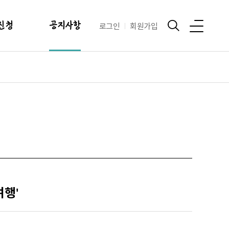
신청
공지사항
로그인
회원가입
현황
공지사항
안내
행사안내
및 이용료
양식
여행'