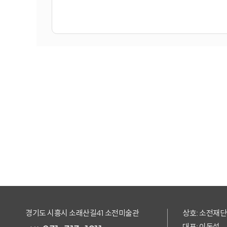
경기도 시흥시 소래산길41 소전미술관
상호: 소전재단
대표: 이동섭