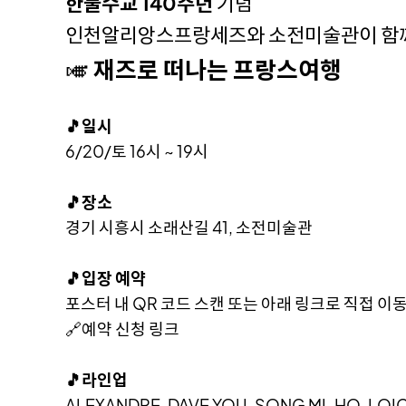
한불수교 140주년
기념
인천알리앙스프랑세즈와 소전미술관이 함
🎺
재즈로 떠나는 프랑스여행
🎵일시
6/20/토 16시 ~ 19시
🎵장소
경기 시흥시 소래산길 41, 소전미술관
🎵입장 예약
포스터 내 QR 코드 스캔 또는 아래 링크로 직접 이
🔗예약 신청 링크
🎵라인업
ALEXANDRE, DAVE YOU, SONG MI-HO, LO